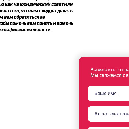
ью как на юридический совет или
но того, что вам следует делать
м вам обратиться за
обы помочь вам понять и помочь
и конфиденциальности.
 ● AIR ● ROAD
Вы можете отпра
Мы свяжемся с в
а и внешняя
н Кузейкент,