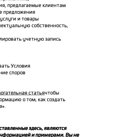
ия, предлагаемые клиентам
ие предложения
 услуги и товары
лектуальную собственность,
лировать учетную запись
вать Условия
ние споров
огательная статья
чтобы
рмацию о том, как создать
я».
ставленные здесь, являются
информацией и примерами. Вы не