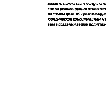
должны полагаться на эту стат
как на рекомендации относитель
на самом деле. Мы рекомендуе
юридической консультацией, чт
вам в создании вашей политик
SEA
Sarex Международная логистик
торговля
МЕРСИН
ул. 31185, бизнес-центр Marvista, райо